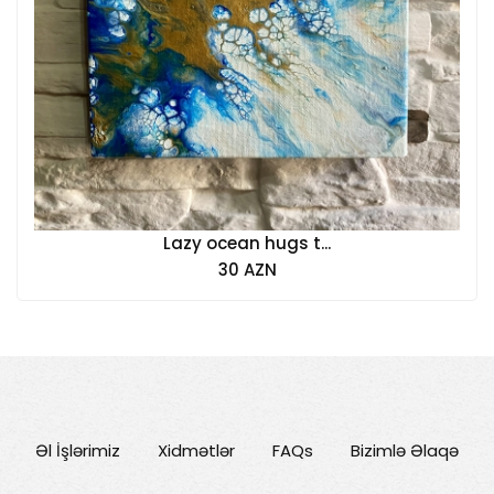
Lazy ocean hugs t...
30 AZN
Əl İşlərimiz
Xidmətlər
FAQs
Bizimlə Əlaqə