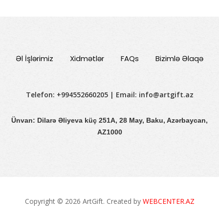
Əl İşlərimiz
Xidmətlər
FAQs
Bizimlə Əlaqə
Telefon: +994552660205 | Email:
info@artgift.az
Ünvan: Dilarə Əliyeva küç 251A, 28 May, Baku, Azərbaycan,
AZ1000
Copyright © 2026 ArtGift. Created by
WEBCENTER.AZ