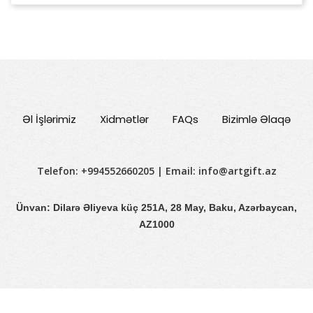
Əl İşlərimiz
Xidmətlər
FAQs
Bizimlə Əlaqə
Telefon: +994552660205 | Email:
info@artgift.az
Ünvan: Dilarə Əliyeva küç 251A, 28 May, Baku, Azərbaycan,
AZ1000