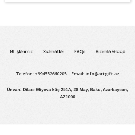
Əl İşlərimiz
Xidmətlər
FAQs
Bizimlə Əlaqə
Telefon: +994552660205 | Email:
info@artgift.az
Ünvan: Dilarə Əliyeva küç 251A, 28 May, Baku, Azərbaycan,
AZ1000