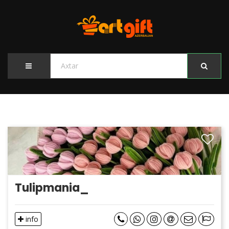
Tulipmania_
info