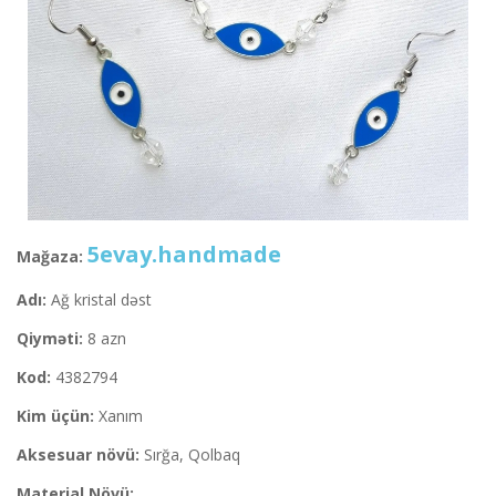
5evay.handmade
Mağaza:
Adı:
Ağ kristal dəst
Qiyməti:
8 azn
Kod:
4382794
Kim üçün:
Xanım
Aksesuar növü:
Sırğa, Qolbaq
Material Növü: