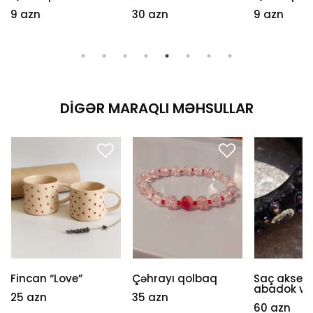
9 azn
30 azn
9 azn
DIGƏR MARAQLI MƏHSULLAR
Fincan “Love”
Çəhrayı qolbaq
Saç aksesu
abadok və 
25 azn
35 azn
60 azn