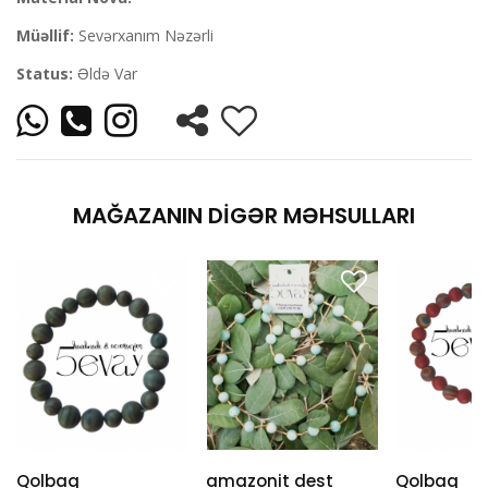
Müəllif:
Sevərxanım Nəzərli
Status:
Əldə Var
MAĞAZANIN DIGƏR MƏHSULLARI
Qolbaq
amazonit dest
Qolbaq