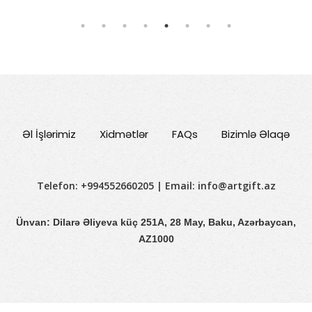
Əl İşlərimiz
Xidmətlər
FAQs
Bizimlə Əlaqə
Telefon: +994552660205 | Email:
info@artgift.az
Ünvan: Dilarə Əliyeva küç 251A, 28 May, Baku, Azərbaycan,
AZ1000