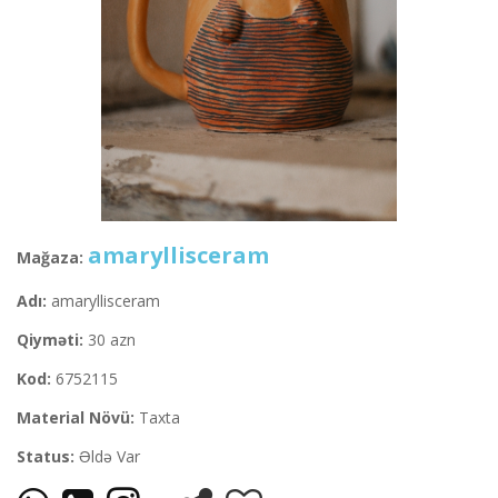
amaryllisceram
Mağaza:
Adı:
amaryllisceram
Qiyməti:
30 azn
Kod:
6752115
Material Növü:
Taxta
Status:
Əldə Var