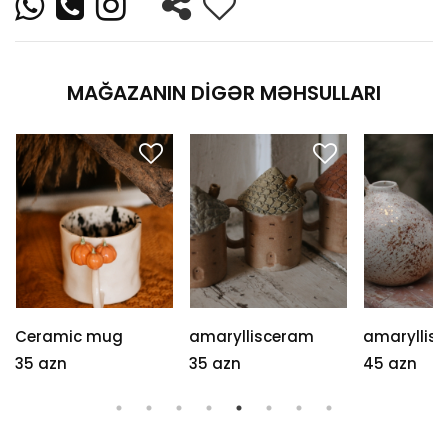
MAĞAZANIN DIGƏR MƏHSULLARI
Ceramic mug
amaryllisceram
amaryllis
35 azn
35 azn
45 azn