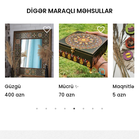
DIGƏR MARAQLI MƏHSULLAR
Güzgü
Mücrü ✨
Maqnitlər
400 azn
70 azn
5 azn