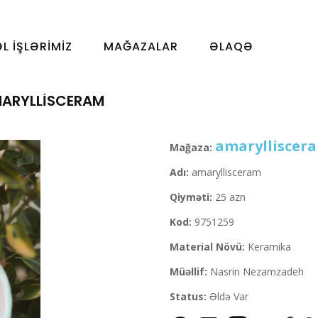
ƏL İŞLƏRIMIZ
MAĞAZALAR
ƏLAQƏ
ARYLLISCERAM
amarylliscer
Mağaza:
Adı:
amaryllisceram
Qiyməti:
25 azn
Kod:
9751259
Material Növü:
Keramika
Müəllif:
Nasrin Nezamzadeh
Status:
Əldə Var