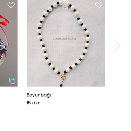
Boyunbağı
Dekora
15 azn
50 azn