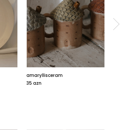
yllisceram
Seramik mug
zn
35 azn