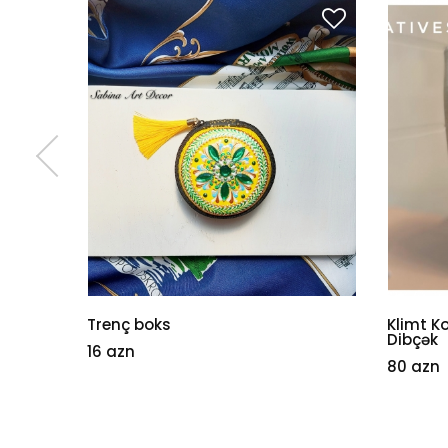
ğa
Trenç boks
Klimt K
Dibçək
16 azn
80 azn