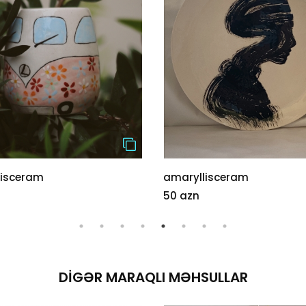
amaryllisceram
amar
50 azn
35 a
DIGƏR MARAQLI MƏHSULLAR