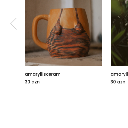
llisceram
amaryllisceram
n
30 azn