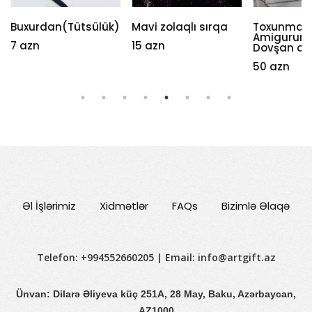
Buxurdan(Tütsülük)
Mavi zolaqlı sırqa
Toxunma
Amigurumi
7 azn
15 azn
Dovşan oy
50 azn
Əl İşlərimiz
Xidmətlər
FAQs
Bizimlə Əlaqə
Telefon: +994552660205 | Email:
info@artgift.az
Ünvan: Dilarə Əliyeva küç 251A, 28 May, Baku, Azərbaycan,
AZ1000