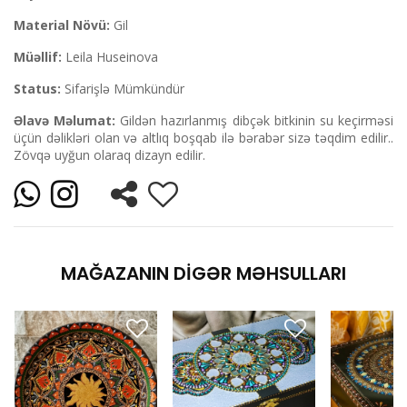
Material Növü:
Gil
Müəllif:
Leila Huseinova
Status:
Sifarişlə Mümkündür
Əlavə Məlumat:
Gildən hazırlanmış dibçək bitkinin su keçirməsi
üçün dəlikləri olan və altlıq boşqab ilə bərabər sizə təqdim edilir..
Zövqə uyğun olaraq dizayn edilir.
MAĞAZANIN DIGƏR MƏHSULLARI