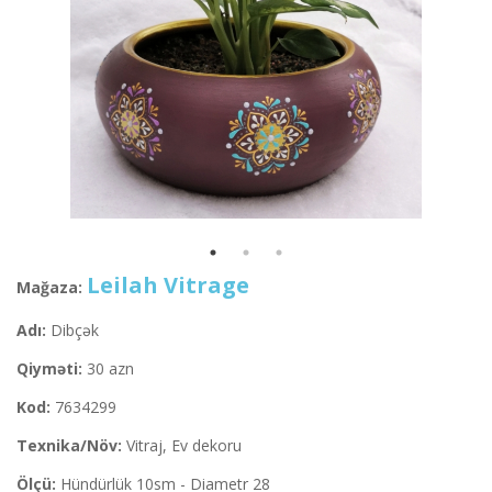
Leilah Vitrage
Mağaza:
Adı:
Dibçək
Qiyməti:
30 azn
Kod:
7634299
Texnika/Növ:
Vitraj, Ev dekoru
Ölçü:
Hündürlük 10sm - Diametr 28