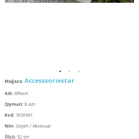
Accesssoriestar
Mağaza:
Adı:
Əlfəcin
Qiyməti:
8 azn
Kod:
7630981
Növ:
Geyim / Aksesuar
Ölçü:
32 sm