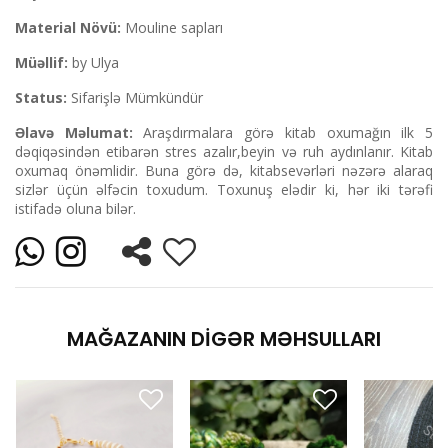
Material Növü:
Mouline sapları
Müəllif:
by Ulya
Status:
Sifarişlə Mümkündür
Əlavə Məlumat:
Araşdırmalara görə kitab oxumağın ilk 5
dəqiqəsindən etibarən stres azalır,beyin və ruh aydınlanır. Kitab
oxumaq önəmlidir. Buna görə də, kitabsevərləri nəzərə alaraq
sizlər üçün əlfəcin toxudum. Toxunuş elədir ki, hər iki tərəfi
istifadə oluna bilər.
MAĞAZANIN DIGƏR MƏHSULLARI