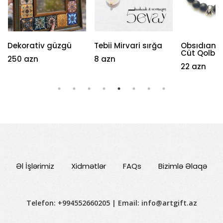
Dekorativ güzgü
Tebii Mirvari sırğa
Obsıdıan &
Cüt Qolba
250 azn
8 azn
22 azn
Əl İşlərimiz
Xidmətlər
FAQs
Bizimlə Əlaqə
Telefon: +994552660205 | Email:
info@artgift.az