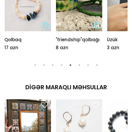
Qolbaq
"friendship"qolbağı
Üzük
17 azn
8 azn
3 azn
DIGƏR MARAQLI MƏHSULLAR