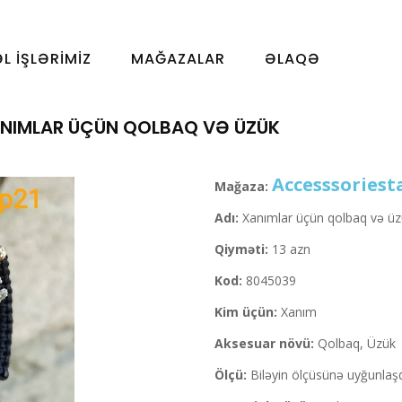
ƏL İŞLƏRIMIZ
MAĞAZALAR
ƏLAQƏ
NIMLAR ÜÇÜN QOLBAQ VƏ ÜZÜK
Accesssoriest
Mağaza:
Adı:
Xanımlar üçün qolbaq və üz
Qiyməti:
13 azn
Kod:
8045039
Kim üçün:
Xanım
Aksesuar növü:
Qolbaq, Üzük
Ölçü:
Biləyin ölçüsünə uyğunla