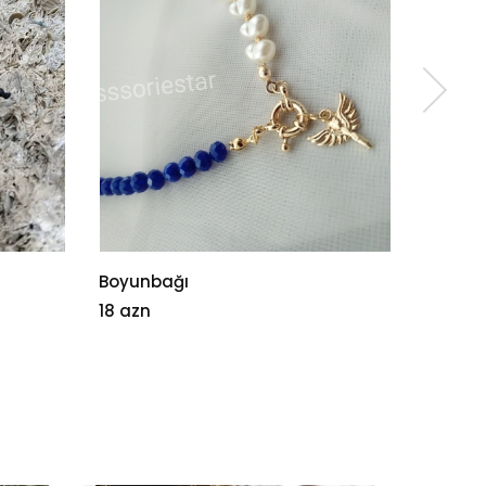
Boyunbağı
"friend
18 azn
8 azn