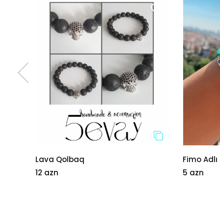
Fimo Adlı Qolbaq
Oyunc
5 azn
55 azn