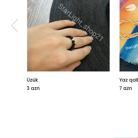
Üzük
Yaz qol
3 azn
7 azn