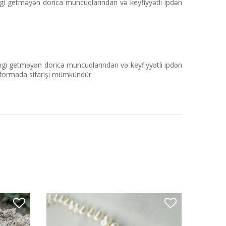
i getməyən dorica muncuqlarından və keyfiyyətli ipdən
i getməyən dorica muncuqlarından və keyfiyyətli ipdən
və formada sifarişi mümkündür.