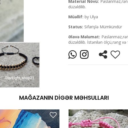
Material Növü:
Paslanmaz,rəng
düzəldilib.
Müəllif:
by Ulya
Status:
Sifarişlə Mümkündür
Əlavə Məlumat:
Paslanmaz,rəng
düzəldilib. İstənilən ölçü,rəng 
MAĞAZANIN DIGƏR MƏHSULLARI