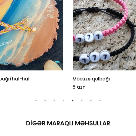
bağı/hal-halı
Möcüzə qolbağı
5 azn
DIGƏR MARAQLI MƏHSULLAR