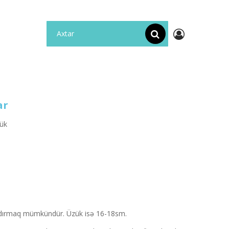
ar
ük
şdırmaq mümkündür. Üzük isə 16-18sm.