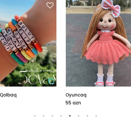
aq
Dekorativ güzgü
250 azn