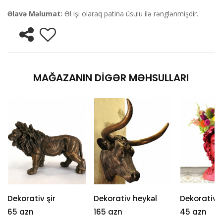
Əlavə Məlumat:
Əl işi olaraq patina üsulu ilə rənglənmişdir.
MAĞAZANIN DIGƏR MƏHSULLARI
Dekorativ şir
Dekorativ heykəl
Dekorativ 
65 azn
165 azn
45 azn