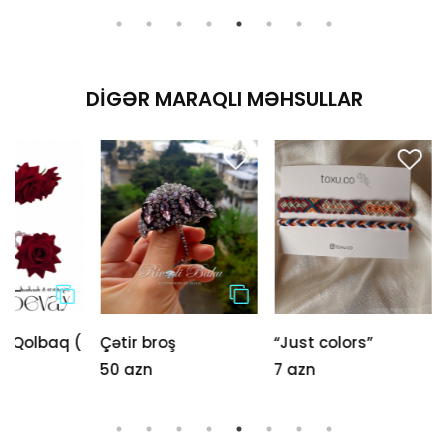
DIGƏR MARAQLI MƏHSULLAR
(
Çətir broş
“Just colors”
Xalxal
50 azn
7 azn
6 azn