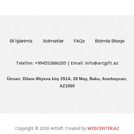
Əl İşlərimiz
Xidmətlər
FAQs
Bizimlə Əlaqə
Telefon: +994552660205 | Email:
info@artgift.az
Ünvan: Dilarə Əliyeva küç 251A, 28 May, Baku, Azərbaycan,
AZ1000
Copyright © 2026 ArtGift. Created by
WEBCENTER.AZ