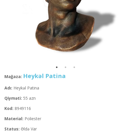
Heykəl Patina
Mağaza:
Adı:
Heykəl Patina
Qiyməti:
55 azn
Kod:
8949116
Material:
Poliester
Status:
Əldə Var