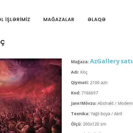
ƏL İŞLƏRIMIZ
MAĞAZALAR
ƏLAQƏ
ÖÇ
AzGallery satı
Mağaza:
Adı:
Köç
Qiyməti:
2100 azn
Kod:
7166697
Janr/Mövzu:
Abstrakt / Modern
Texnika:
Yağlı boya / Akril
Ölçü:
200x120 sm