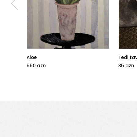
Aloe
Tedi ta
550 azn
35 azn