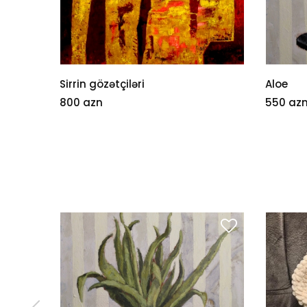
Sirrin gözətçiləri
Aloe
800 azn
550 az