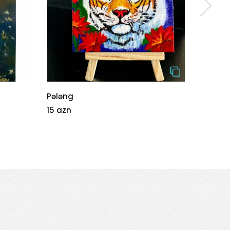
Pələng
Mənzər
15 azn
1000 a