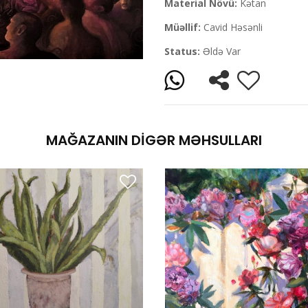
Material Növü:
Kətan
Müəllif:
Cavid Həsənli
Status:
Əldə Var
MAĞAZANIN DIGƏR MƏHSULLARI