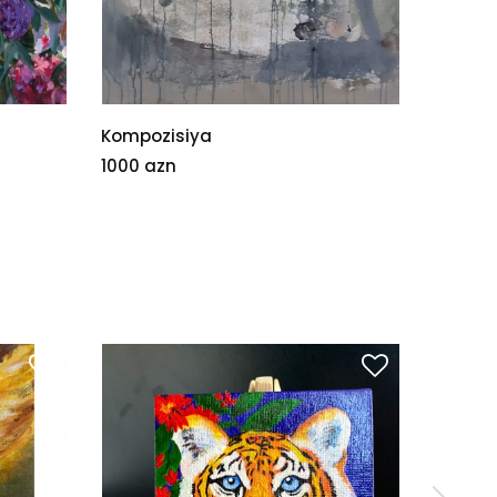
Kompozisiya
Şərqdə
1000 azn
155 az