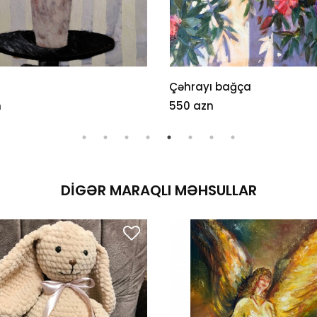
Çəhrayı bağça
n
550 azn
DIGƏR MARAQLI MƏHSULLAR