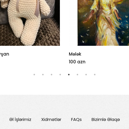
vşan
Mələk
100 azn
Əl İşlərimiz
Xidmətlər
FAQs
Bizimlə Əlaqə