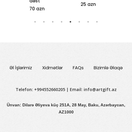
dəst
25 azn
10 azn
70 azn
Əl İşlərimiz
Xidmətlər
FAQs
Bizimlə Əlaqə
Telefon: +994552660205 | Email:
info@artgift.az
Ünvan: Dilarə Əliyeva küç 251A, 28 May, Baku, Azərbaycan,
AZ1000