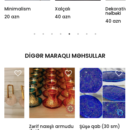
Minimalism
Xalçalı
Dekorativ 
nəlbəki
20 azn
40 azn
40 azn
DIGƏR MARAQLI MƏHSULLAR
Zərif naxışlı armudu
Şüşə qab (30 sm)
Salfet