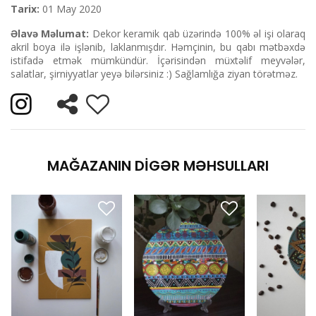
Tarix:
01 May 2020
Əlavə Məlumat:
Dekor keramik qab üzərində 100% əl işi olaraq
akril boya ilə işlənib, laklanmışdır. Həmçinin, bu qabı mətbəxdə
istifadə etmək mümkündür. İçərisindən müxtəlif meyvələr,
salatlar, şirniyyatlar yeyə bilərsiniz :) Sağlamlığa ziyan törətməz.
MAĞAZANIN DIGƏR MƏHSULLARI