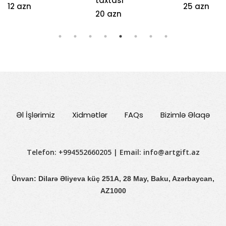
taxtasi
12 azn
25 azn
20 azn
Əl İşlərimiz
Xidmətlər
FAQs
Bizimlə Əlaqə
Telefon: +994552660205 | Email:
info@artgift.az
Ünvan: Dilarə Əliyeva küç 251A, 28 May, Baku, Azərbaycan,
AZ1000