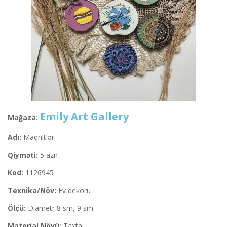
Emily Art Gallery
Mağaza:
Adı:
Maqnitlər
Qiyməti:
5 azn
Kod:
1126945
Texnika/Növ:
Ev dekoru
Ölçü:
Diametr 8 sm, 9 sm
Material Növü:
Taxta