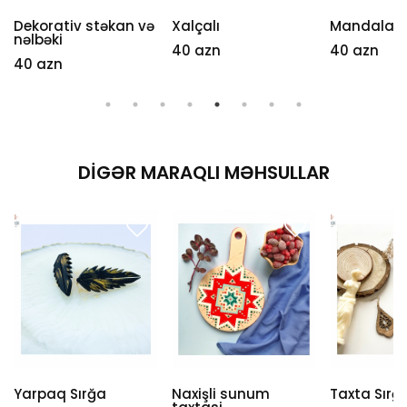
Dekorativ stəkan və
Xalçalı
Mandala
nəlbəki
40 azn
40 azn
40 azn
DIGƏR MARAQLI MƏHSULLAR
Yarpaq Sırğa
Naxişli sunum
Taxta Sırğ