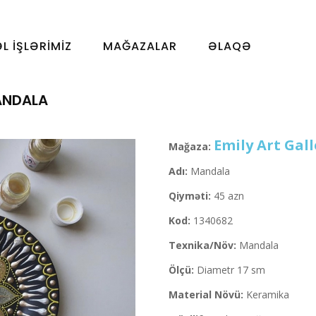
ƏL İŞLƏRIMIZ
MAĞAZALAR
ƏLAQƏ
NDALA
Emily Art Gall
Mağaza:
Adı:
Mandala
Qiyməti:
45 azn
Kod:
1340682
Texnika/Növ:
Mandala
Ölçü:
Diametr 17 sm
Material Növü:
Keramika