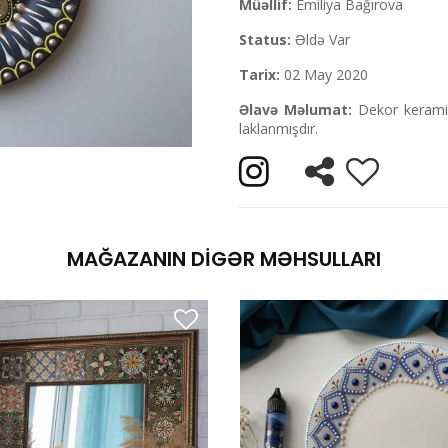
Müəllif:
Emiliya Bağırova
Status:
Əldə Var
Tarix:
02 May 2020
Əlavə Məlumat:
Dekor keramik 
laklanmışdır.
MAĞAZANIN DIGƏR MƏHSULLARI