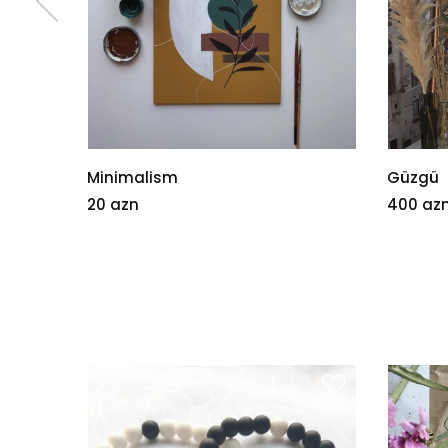
Minimalism
Güzgü
20 azn
400 az