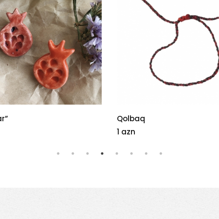
Dibçək
25 azn