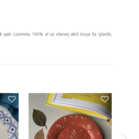
qab üzərində 100% əl işi olaraq akril boya ilə işlənib,