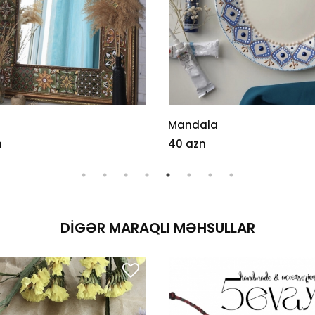
Mandala
n
40 azn
DIGƏR MARAQLI MƏHSULLAR