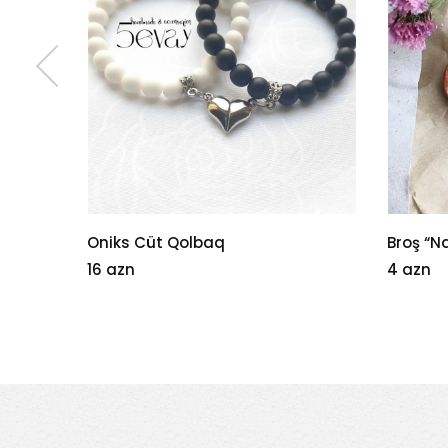
Broş “Nar”
Qolbaq
4 azn
1 azn