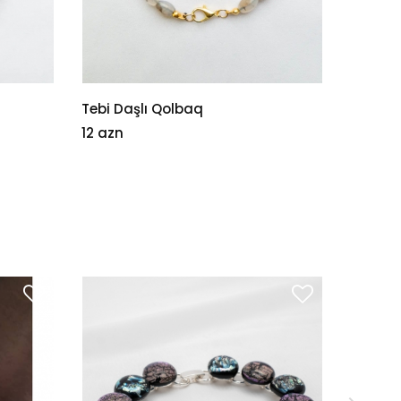
Tebi Daşlı Qolbaq
Qolba
12 azn
1 azn