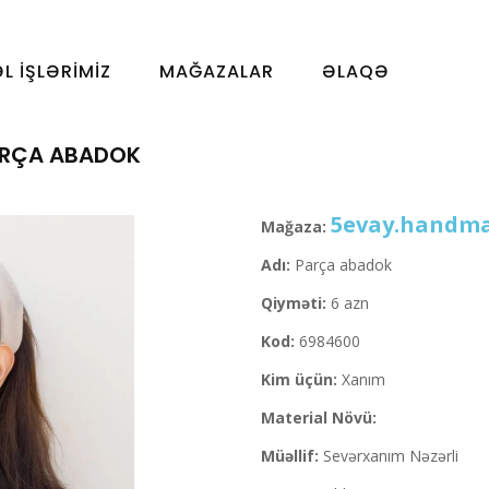
ƏL İŞLƏRIMIZ
MAĞAZALAR
ƏLAQƏ
RÇA ABADOK
5evay.handm
Mağaza:
Adı:
Parça abadok
Qiyməti:
6 azn
Kod:
6984600
Kim üçün:
Xanım
Material Növü:
Müəllif:
Sevərxanım Nəzərli