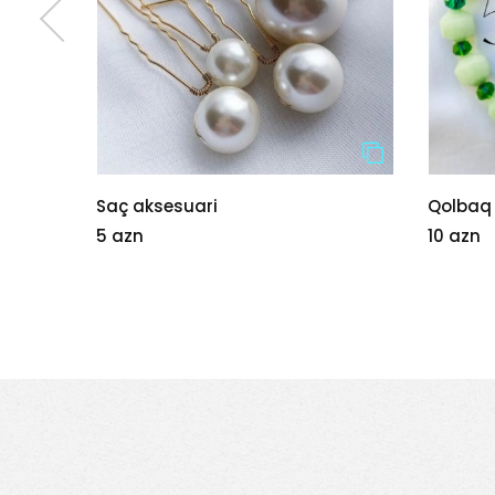
ı
Saç aksesuari
Qolbaq
5 azn
10 azn