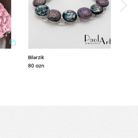
Bilərzik
Musiqi 
80 azn
250 az