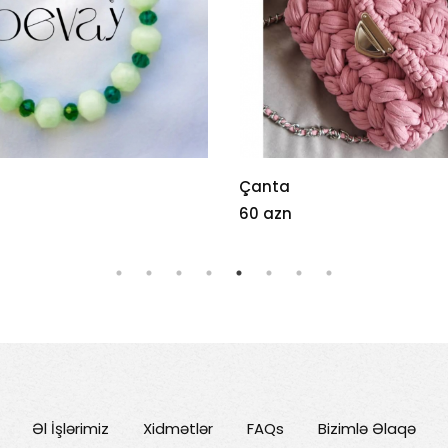
Çanta
60 azn
Əl İşlərimiz
Xidmətlər
FAQs
Bizimlə Əlaqə