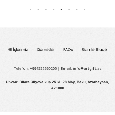
Əl İşlərimiz
Xidmətlər
FAQs
Bizimlə Əlaqə
Telefon: +994552660205 | Email:
info@artgift.az
Ünvan: Dilarə Əliyeva küç 251A, 28 May, Baku, Azərbaycan,
AZ1000