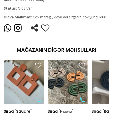
Status:
Əldə Var
Əlavə Məlumat:
Cox maragli, qeyri adi sirgadir, cox yunguldur
MAĞAZANIN DIGƏR MƏHSULLARI
Sırğa "Square"
Sırğa "Радуга"
Sırğa "Rai