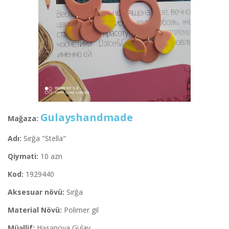
Gulayshandmade
Mağaza:
Adı:
Sırğa "Stella"
Qiyməti:
10 azn
Kod:
1929440
Aksesuar növü:
Sırğa
Material Növü:
Polimer gil
Müəllif:
Həsənova Gulay