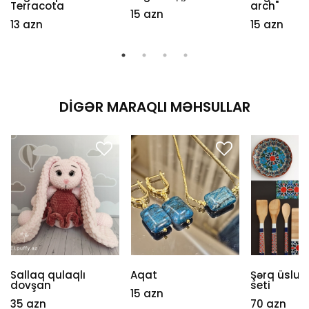
Terracota
arch"
15 azn
13 azn
15 azn
DIGƏR MARAQLI MƏHSULLAR
Sallaq qulaqlı
Aqat
Şərq üslu
dovşan
seti
15 azn
35 azn
70 azn