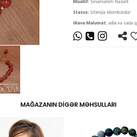
Müəllif:
Sevərxanım Nəzərli
Status:
Sifarişlə Mümkündür
Əlavə Məlumat:
adla və sadə q
MAĞAZANIN DIGƏR MƏHSULLARI