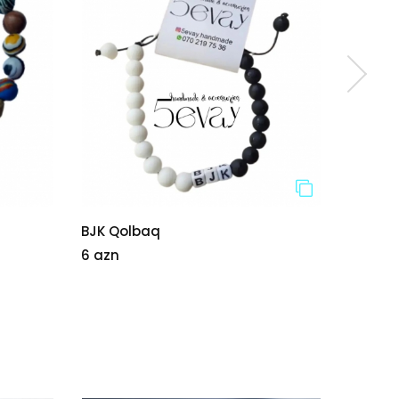
BJK Qolbaq
Kristal
6 azn
25 azn