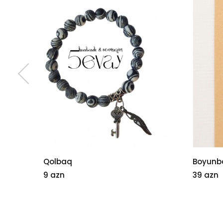
Boyunbağı
Parıltıl
39 azn
8 azn