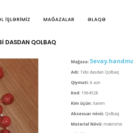
ƏL İŞLƏRIMIZ
MAĞAZALAR
ƏLAQƏ
BI DASDAN QOLBAQ
5evay.handm
Mağaza:
Adı:
Tebi dasdan Qolbaq
Qiyməti:
6 azn
Kod:
1964528
Kim üçün:
Xanım
Aksesuar növü:
Qolbaq
Material Növü:
makrome