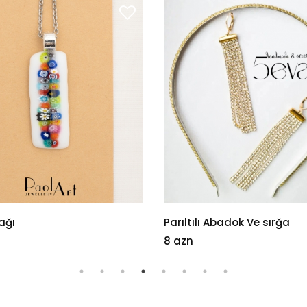
ı Abadok Ve sırğa
Armudu stəkan
35 azn