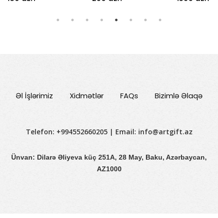
Əl İşlərimiz
Xidmətlər
FAQs
Bizimlə Əlaqə
Telefon: +994552660205 | Email:
info@artgift.az
Ünvan: Dilarə Əliyeva küç 251A, 28 May, Baku, Azərbaycan,
AZ1000