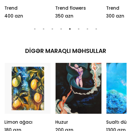
Trend
Trend flowers
Trend
400 azn
350 azn
300 azn
DIGƏR MARAQLI MƏHSULLAR
Limon ağacı
Huzur
Sualtı dün
180 azn
200 azn
1300 azn