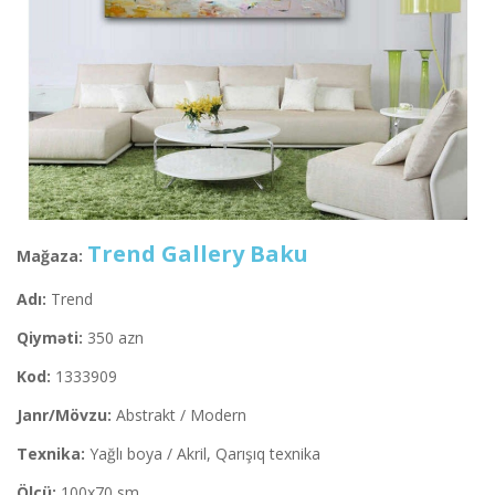
Trend Gallery Baku
Mağaza:
Adı:
Trend
Qiyməti:
350 azn
Kod:
1333909
Janr/Mövzu:
Abstrakt / Modern
Texnika:
Yağlı boya / Akril, Qarışıq texnika
Ölçü:
100x70 sm