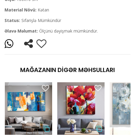
Material Növü:
Kətan
Status:
Sifarişlə Mümkündür
Əlavə Məlumat:
Ölçünü dəyişmək mümkündür.
MAĞAZANIN DIGƏR MƏHSULLARI