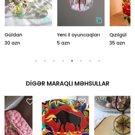
Güldan
Yeni il oyuncaqları
Qızılgül
30 azn
5 azn
35 azn
DIGƏR MARAQLI MƏHSULLAR