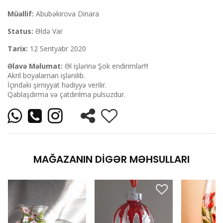
Müəllif:
Abubəkirova Dinara
Status:
Əldə Var
Tarix:
12 Sentyabr 2020
Əlavə Məlumat:
Əl işlərinə Şok endirimlər!!!
Akril boyalarnan işlənilib.
İçindəki şirniyyat hədiyyə verilir.
Qablaşdırma və çatdırılma pulsuzdur.
MAĞAZANIN DIGƏR MƏHSULLARI