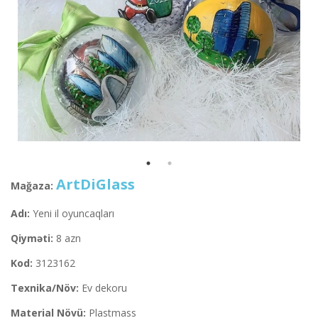
ArtDiGlass
Mağaza:
Adı:
Yeni il oyuncaqları
Qiyməti:
8 azn
Kod:
3123162
Texnika/Növ:
Ev dekoru
Material Növü:
Plastmass