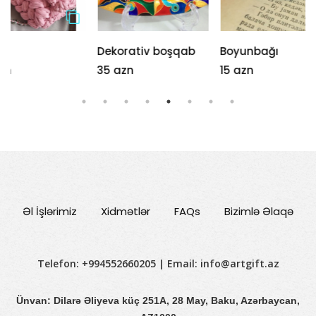
Dekorativ boşqab
Boyunbağı
Maral
35 azn
15 azn
72 azn
Əl İşlərimiz
Xidmətlər
FAQs
Bizimlə Əlaqə
Telefon: +994552660205 | Email:
info@artgift.az
Ünvan: Dilarə Əliyeva küç 251A, 28 May, Baku, Azərbaycan,