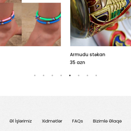
Armudu stəkan
35 azn
Əl İşlərimiz
Xidmətlər
FAQs
Bizimlə Əlaqə