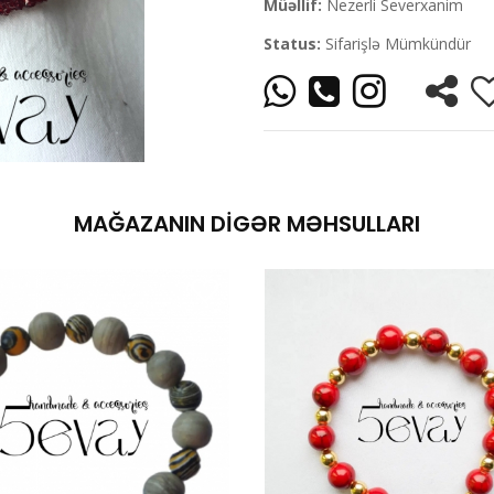
Müəllif:
Nezerli Severxanim
Status:
Sifarişlə Mümkündür
MAĞAZANIN DIGƏR MƏHSULLARI