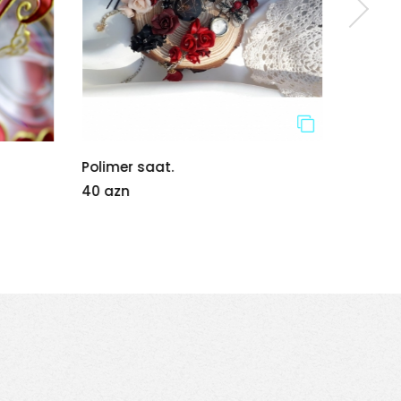
Polimer saat.
HAVLİT
40 azn
8 azn