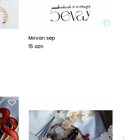
Mırvarı sep
Kristal
15 azn
30 azn