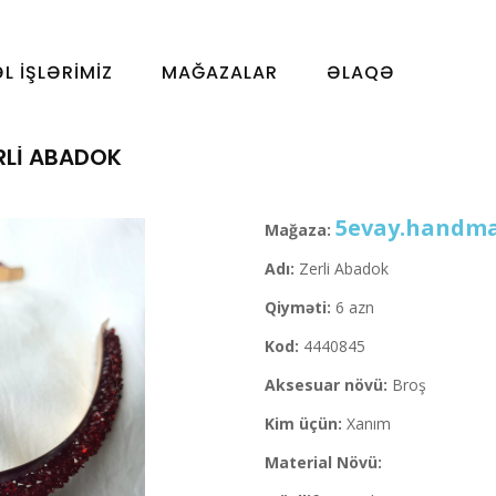
ƏL İŞLƏRIMIZ
MAĞAZALAR
ƏLAQƏ
RLI ABADOK
5evay.handm
Mağaza:
Adı:
Zerli Abadok
Qiyməti:
6 azn
Kod:
4440845
Aksesuar növü:
Broş
Kim üçün:
Xanım
Material Növü: