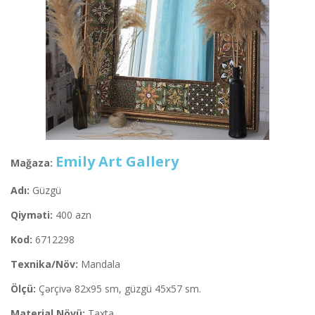
Emily Art Gallery
Mağaza:
Adı:
Güzgü
Qiyməti:
400 azn
Kod:
6712298
Texnika/Növ:
Mandala
Ölçü:
Çərçivə 82x95 sm, güzgü 45x57 sm.
Material Növü:
Taxta