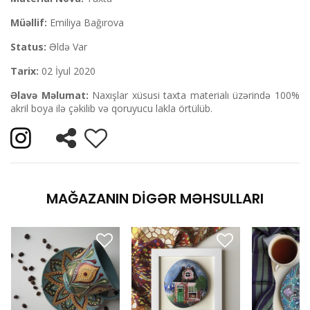
Müəllif:
Emiliya Bağırova
Status:
Əldə Var
Tarix:
02 İyul 2020
Əlavə Məlumat:
Naxışlar xüsusi taxta materialı üzərində 100%
akril boya ilə çəkilib və qoruyucu lakla örtülüb.
MAĞAZANIN DIGƏR MƏHSULLARI