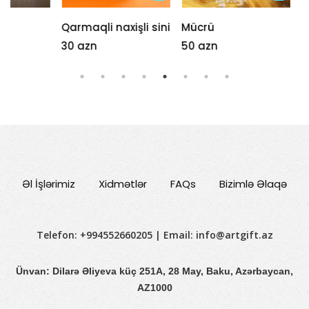
Qarmaqli naxişli sini
Mücrü
Mücrü
30 azn
50 azn
45 azn
Əl İşlərimiz
Xidmətlər
FAQs
Bizimlə Əlaqə
Telefon: +994552660205 | Email:
info@artgift.az
Ünvan: Dilarə Əliyeva küç 251A, 28 May, Baku, Azərbaycan,
AZ1000