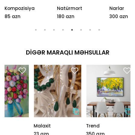
Kompozisiya
Natürmort
Narlar
85 azn
180 azn
300 azn
DIGƏR MARAQLI MƏHSULLAR
Malaxit
Trend
Yasəmənlə
23 azn
350 azn
420 azn