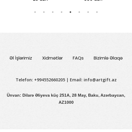
Əl İşlərimiz
Xidmətlər
FAQs
Bizimlə Əlaqə
Telefon: +994552660205 | Email:
info@artgift.az
Ünvan: Dilarə Əliyeva küç 251A, 28 May, Baku, Azərbaycan,
AZ1000