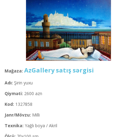
AzGallery satış sərgisi
Mağaza:
Adı:
Şirin yuxu
Qiyməti:
2600 azn
Kod:
1327858
Janr/Mövzu:
Milli
Texnika:
Yağlı boya / Akril
Ölçü:
70x100 sm