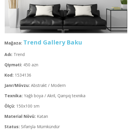
Trend Gallery Baku
Mağaza:
Adı:
Trend
Qiyməti:
450 azn
Kod:
1534136
Janr/Mövzu:
Abstrakt / Modern
Texnika:
Yağlı boya / Akril, Qarışıq texnika
Ölçü:
150x100 sm
Material Növü:
Kətan
Status:
Sifarişlə Mümkündür