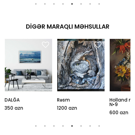
DIGƏR MARAQLI MƏHSULLAR
DALĞA
Rəsm
Holland n
N•9
350 azn
1200 azn
600 azn