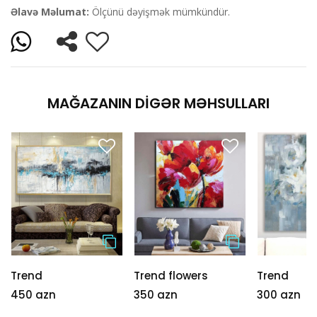
Əlavə Məlumat:
Ölçünü dəyişmək mümkündür.
MAĞAZANIN DIGƏR MƏHSULLARI
Trend
Trend flowers
Trend
450 azn
350 azn
300 azn