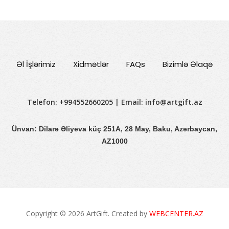
Əl İşlərimiz
Xidmətlər
FAQs
Bizimlə Əlaqə
Telefon: +994552660205 | Email:
info@artgift.az
Ünvan: Dilarə Əliyeva küç 251A, 28 May, Baku, Azərbaycan,
AZ1000
Copyright © 2026 ArtGift. Created by
WEBCENTER.AZ